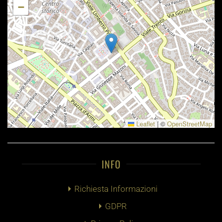
−
Leaflet
|
©
OpenStreetMap
INFO
Richiesta Informazioni
GDPR