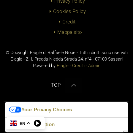
Privacy Policy
Cookies Policy
Crediti
Mappa sito
© Copyright E-agle di Raffaele Noce - Tutti i diritti sono riservati
E-agle - Z. I. Predda Niedda Strada 24, n°4 - 07100 Sassari
Powered by
E-agle -
Crediti
-
Admin
TOP
Your Privacy Choices
No Result
Website Carbon
EN
Notice at collection