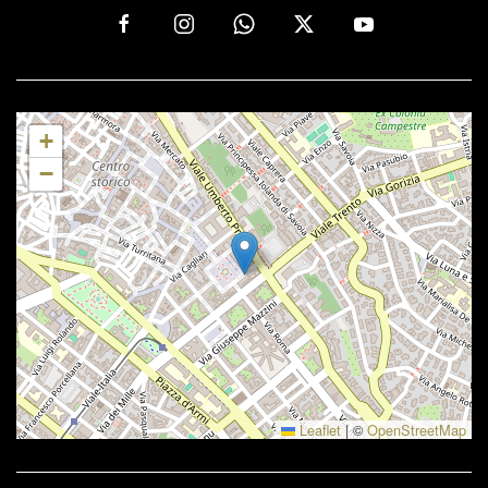
+
−
Leaflet
|
©
OpenStreetMap