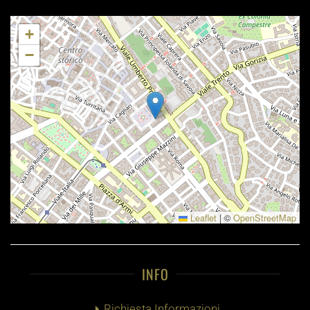
+
−
Leaflet
|
©
OpenStreetMap
INFO
Richiesta Informazioni