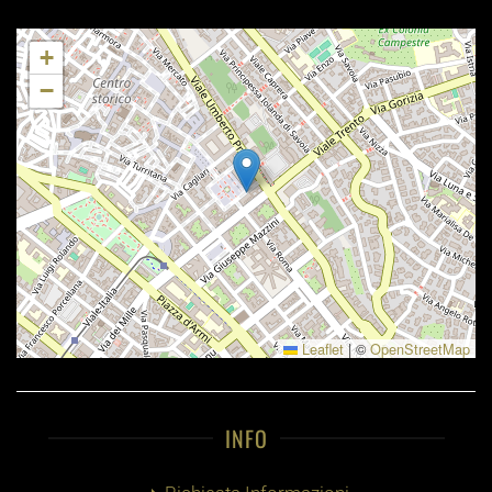
+
−
Leaflet
|
©
OpenStreetMap
INFO