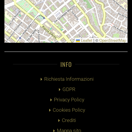
Leaflet
|
©
OpenStreetMap
INFO
Richiesta Informazioni
GDPR
Privacy Policy
Cookies Policy
Crediti
Mappa sito