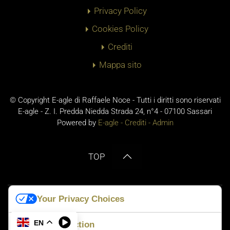
Privacy Policy
Cookies Policy
Crediti
Mappa sito
© Copyright E-agle di Raffaele Noce - Tutti i diritti sono riservati
E-agle - Z. I. Predda Niedda Strada 24, n°4 - 07100 Sassari
Powered by
E-agle -
Crediti
-
Admin
TOP
Your Privacy Choices
No Result
Website Carbon
EN
Notice at collection