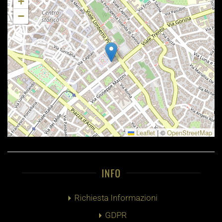
+
−
Leaflet
|
©
OpenStreetMap
INFO
Richiesta Informazioni
GDPR