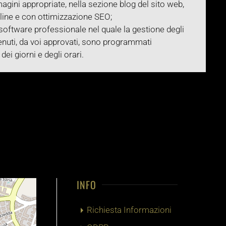
magini appropriate, nella sezione blog del sito web,
nline e con ottimizzazione SEO;
oftware professionale nel quale la gestione degli
enuti, da voi approvati, sono programmati
i giorni e degli orari.
INFO
Richiesta Informazioni