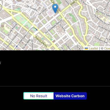
Leaflet
|
©
Ope
i
No Result
Website Carbon