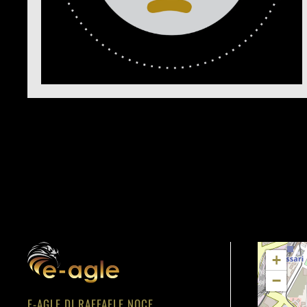
+
−
E-AGLE DI RAFFAELE NOCE