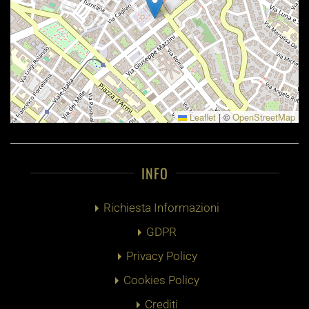
Leaflet
|
©
OpenStreetMap
INFO
Richiesta Informazioni
GDPR
Privacy Policy
Cookies Policy
Crediti