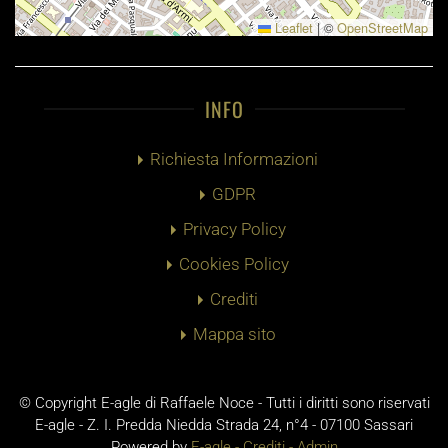
Leaflet
|
©
OpenStreetMap
INFO
Richiesta Informazioni
GDPR
Privacy Policy
Cookies Policy
Crediti
Mappa sito
© Copyright E-agle di Raffaele Noce - Tutti i diritti sono riservati
E-agle - Z. I. Predda Niedda Strada 24, n°4 - 07100 Sassari
Powered by
E-agle -
Crediti
-
Admin