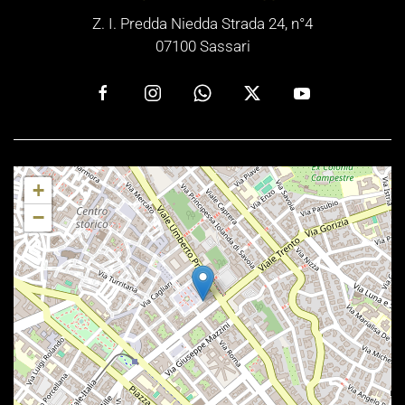
Z. I. Predda Niedda Strada 24, n°4
07100 Sassari
+
−