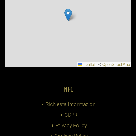
Leaflet
|
©
OpenStreetMap
INFO
Richiesta Informazioni
GDPR
Privacy Policy