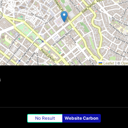
Leaflet
|
©
Ope
i
No Result
Website Carbon