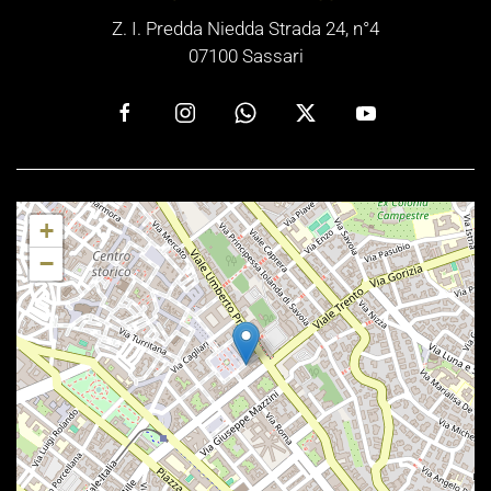
Z. I. Predda Niedda Strada 24, n°4
07100 Sassari
+
−