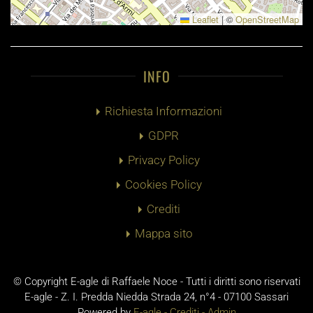
Leaflet
|
©
OpenStreetMap
INFO
Richiesta Informazioni
GDPR
Privacy Policy
Cookies Policy
Crediti
Mappa sito
© Copyright E-agle di Raffaele Noce - Tutti i diritti sono riservati
E-agle - Z. I. Predda Niedda Strada 24, n°4 - 07100 Sassari
Powered by
E-agle -
Crediti
-
Admin