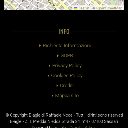
Leaflet
|
©
OpenStreetMap
INFO
Richiesta Informazioni
GDPR
Privacy Policy
Cookies Policy
Crediti
Mappa sito
© Copyright E-agle di Raffaele Noce - Tutti i diritti sono riservati
E-agle - Z. I. Predda Niedda Strada 24, n°4 - 07100 Sassari
Powered by
E-agle -
Crediti
-
Admin