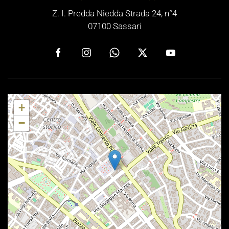
Z. I. Predda Niedda Strada 24, n°4
07100 Sassari
+
−