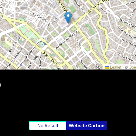
Leaflet
|
©
Ope
i
No Result
Website Carbon