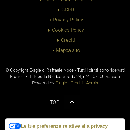
GDPR
Privacy Policy
Cookies Policy
Crediti
Mappa sito
© Copyright E-agle di Raffaele Noce - Tutti i diritti sono riservati
E-agle - Z. I. Predda Niedda Strada 24, n°4 - 07100 Sassari
Powered by
E-agle -
Crediti
-
Admin
TOP
Le tue preferenze relative alla privacy
No Result
Website Carbon