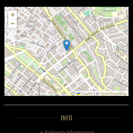
+
−
Leaflet
|
©
OpenStreetMap
INFO
Richiesta Informazioni