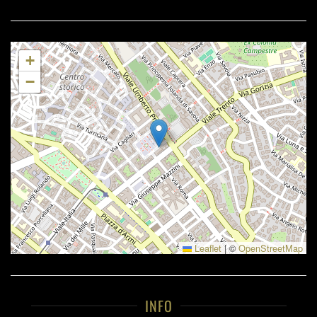
+
−
Leaflet
|
©
OpenStreetMap
INFO