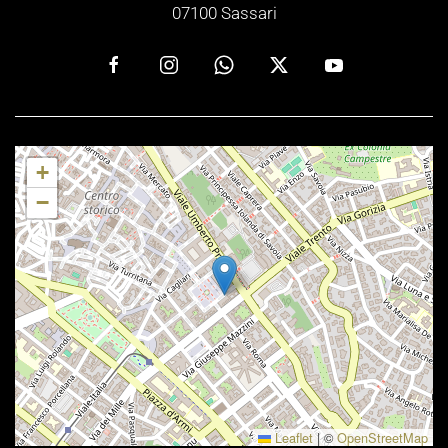
07100 Sassari
+
−
Leaflet
|
©
OpenStreetMap