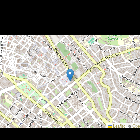
Leaflet
|
©
Ope