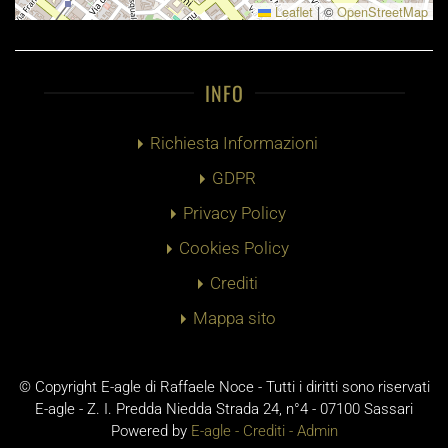
Leaflet
|
©
OpenStreetMap
INFO
Richiesta Informazioni
GDPR
Privacy Policy
Cookies Policy
Crediti
Mappa sito
© Copyright E-agle di Raffaele Noce - Tutti i diritti sono riservati
E-agle - Z. I. Predda Niedda Strada 24, n°4 - 07100 Sassari
Powered by
E-agle -
Crediti
-
Admin