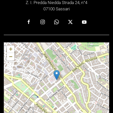
Z. I. Predda Niedda Strada 24, n°4
07100 Sassari
+
−