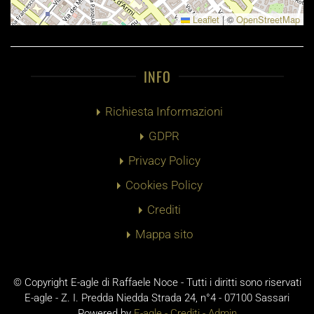
Leaflet
|
©
OpenStreetMap
INFO
Richiesta Informazioni
GDPR
Privacy Policy
Cookies Policy
Crediti
Mappa sito
© Copyright E-agle di Raffaele Noce - Tutti i diritti sono riservati
E-agle - Z. I. Predda Niedda Strada 24, n°4 - 07100 Sassari
Powered by
E-agle -
Crediti
-
Admin