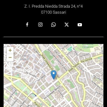
Z. I. Predda Niedda Strada 24, n°4
07100 Sassari
+
−