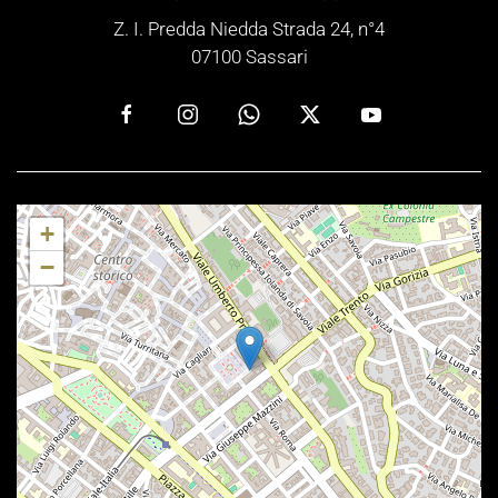
Z. I. Predda Niedda Strada 24, n°4
07100 Sassari
+
−