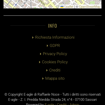
Leaflet
|
©
OpenStreetMap
INFO
Richiesta Informazioni
GDPR
Privacy Policy
Cookies Policy
Crediti
Mappa sito
© Copyright E-agle di Raffaele Noce - Tutti i diritti sono riservati
E-agle - Z. I. Predda Niedda Strada 24, n°4 - 07100 Sassari
Powered by
E-agle -
Crediti
-
Admin